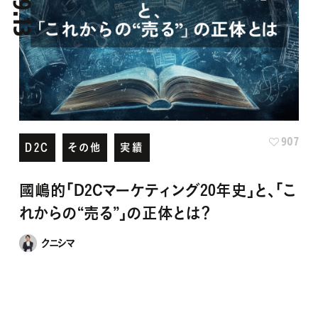
907
D2C
その他
実績
國嶋的「D2Cマーケティング20年史」と、「こ
れからの“売る”」の正体とは？
クニシマ