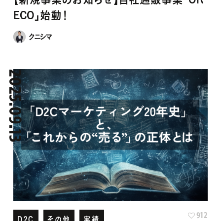
クニシマ
2025.09.13
912
D2C
その他
実績