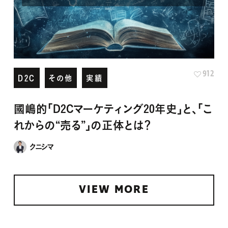
912
D2C
その他
実績
國嶋的「D2Cマーケティング20年史」と、「こ
れからの“売る”」の正体とは？
クニシマ
VIEW MORE
PICK UP DESIGN